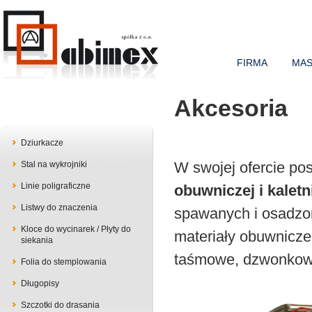
FIRMA
MAS
Akcesoria
Dziurkacze
W swojej ofercie po
Stal na wykrojniki
Linie poligraficzne
obuwniczej i kaletn
Listwy do znaczenia
spawanych i osadzony
Kloce do wycinarek / Płyty do
materiały obuwnicze,
siekania
taśmowe, dzwonkowe
Folia do stemplowania
Długopisy
Szczotki do drasania